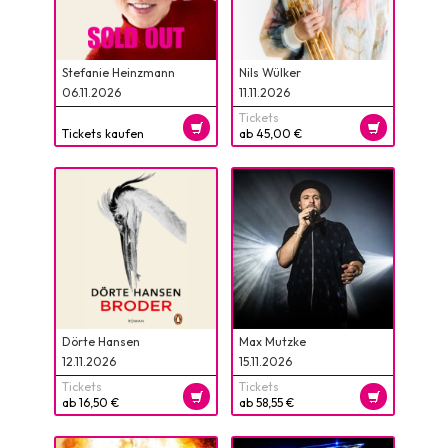
Stefanie Heinzmann
Nils Wülker
06.11.2026
11.11.2026
Tickets
Tickets kaufen
ab 45,00 €
Dörte Hansen
Max Mutzke
12.11.2026
15.11.2026
Tickets
Tickets
ab 16,50 €
ab 58,55 €