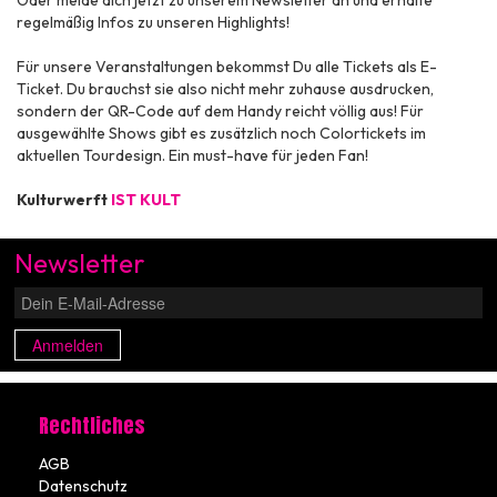
regelmäßig Infos zu unseren Highlights!
Für unsere Veranstaltungen bekommst Du alle Tickets als E-
Ticket. Du brauchst sie also nicht mehr zuhause ausdrucken,
sondern der QR-Code auf dem Handy reicht völlig aus! Für
ausgewählte Shows gibt es zusätzlich noch Colortickets im
aktuellen Tourdesign. Ein must-have für jeden Fan!
Kulturwerft
IST KULT
Newsletter
Anmelden
Rechtliches
AGB
Datenschutz