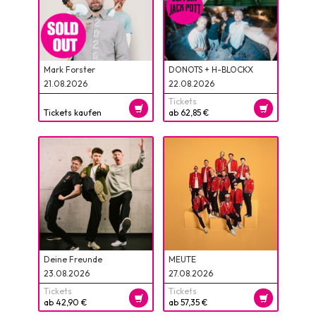
Mark Forster
DONOTS + H-BLOCKX
21.08.2026
22.08.2026
Tickets
Tickets kaufen
ab 62,85 €
Deine Freunde
MEUTE
23.08.2026
27.08.2026
Tickets
Tickets
ab 42,90 €
ab 57,35 €