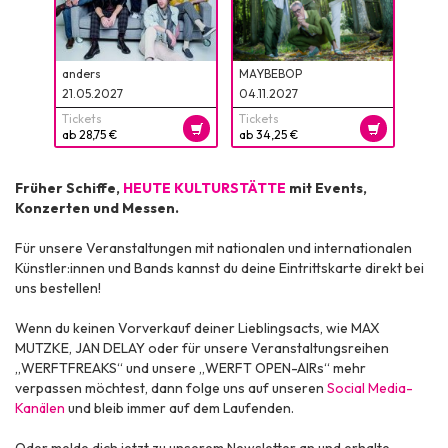
anders
MAYBEBOP
21.05.2027
04.11.2027
Tickets
Tickets
ab 28,75 €
ab 34,25 €
Früher Schiffe,
HEUTE KULTURSTÄTTE
mit Events,
Konzerten und Messen.
Für unsere Veranstaltungen mit nationalen und internationalen
Künstler:innen und Bands kannst du deine Eintrittskarte direkt bei
uns bestellen!
Wenn du keinen Vorverkauf deiner Lieblingsacts, wie MAX
MUTZKE, JAN DELAY oder für unsere Veranstaltungsreihen
„WERFTFREAKS“ und unsere „WERFT OPEN-AIRs“ mehr
verpassen möchtest, dann folge uns auf unseren
Social Media-
Kanälen
und bleib immer auf dem Laufenden.
Oder melde dich jetzt zu unserem Newsletter an und erhalte